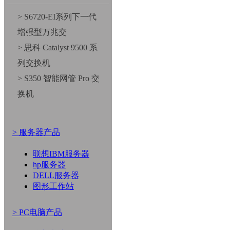
> S6720-EI系列下一代
增强型万兆交
> 思科 Catalyst 9500 系
列交换机
> S350 智能网管 Pro 交
换机
> 服务器产品
联想IBM服务器
hp服务器
DELL服务器
图形工作站
> PC电脑产品